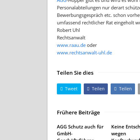
AGG
-Hopper gibt es und wird es wohl
Personalabteilungen nur derart schüt
Bewerbungsgespräch etc. schon vorher
umfassend rechtlicher Rat eingeholt w
Robert Uhl
Rechtsanwalt
www.raau.de
oder
www.rechtsanwalt-uhl.de
Teilen Sie dies
Tweet
Teilen
Teilen
Frühere Beiträge
AGG Schutz auch für
Keine Entsc
GmbH-
wegen