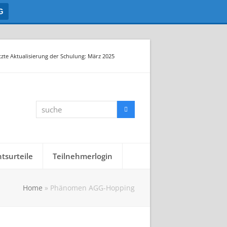
G
tzte Aktualisierung der Schulung: März 2025
suche
Suche
tsurteile
Teilnehmerlogin
Home
»
Phänomen AGG-Hopping