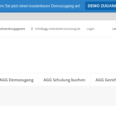
rn Sie jetzt einen kostenlosen Demozugang an!
DEMO ZUGAN
hbehandlungsgesetz
info@agg-mitarbeiterschulung.de
Login
Le
AGG Demozugang
AGG Schulung buchen
AGG Gerich