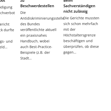
bot
zu
Beim
Beschwerdestellen
Sachverständigen
ädigung
nicht zulässig
Die
chverbot
Die Gerichte mussten
Antidiskriminierungsstelle
sich schon mehrfach
des Bundes
ericht
mit der
veröffentlichte aktuell
ck durfte
Höchstaltersgrenze
ein praxisnahes
r
beschäftigen und
Handbuch, wobei
gs- und
überprüfen, ob diese
auch Best-Practice-
eld…
gegen…
Beispiele (z.B. der
Stadt…