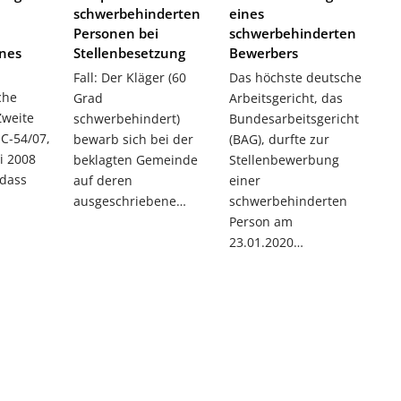
schwerbehinderten
eines
Personen bei
schwerbehinderten
nes
Stellenbesetzung
Bewerbers
s
Fall: Der Kläger (60
Das höchste deutsche
che
Grad
Arbeitsgericht, das
Zweite
schwerbehindert)
Bundesarbeitsgericht
C‑54/07,
bewarb sich bei der
(BAG), durfte zur
li 2008
beklagten Gemeinde
Stellenbewerbung
 dass
auf deren
einer
ausgeschriebene…
schwerbehinderten
Person am
23.01.2020…