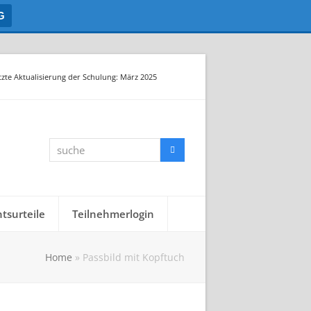
G
tzte Aktualisierung der Schulung: März 2025
suche
Suche
tsurteile
Teilnehmerlogin
Home
»
Passbild mit Kopftuch