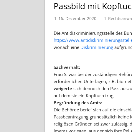
Passbild mit Kopftu
16. Dezember 2020
Rechtsanwal
Die Antidiskriminierungsstelle des Bu
https://www.antidiskriminierungsstell
wonach eine
Diskriminierung
aufgrund
Sachverhalt:
Frau S. war bei der zuständigen Behör
erforderlichen Unterlagen, z.B. biome
weigerte
sich dennoch den Pass auszust
auf dem sie ein Kopftuch trug.
Begründung des Amts:
Die Behörde berief sich auf die einsch
Passbeantragung grundsätzlich keine
religiösen Gründen sei zwar zulässig,
Imams vorlegen, aus der sich ihre Rel