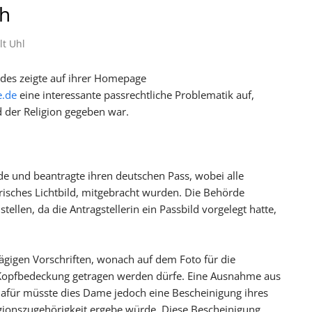
ch
t Uhl
ndes zeigte auf ihrer Homepage
e.de
eine interessante passrechtliche Problematik auf,
 der Religion gegeben war.
de und beantragte ihren deutschen Pass, wobei alle
trisches Lichtbild, mitgebracht wurden. Die Behörde
ellen, da die Antragstellerin ein Passbild vorgelegt hatte,
lägigen Vorschriften, wonach auf dem Foto für die
 Kopfbedeckung getragen werden dürfe. Eine Ausnahme aus
 dafür müsste dies Dame jedoch eine Bescheinigung ihres
igionszugehörigkeit ergebe würde. Diese Bescheinigung