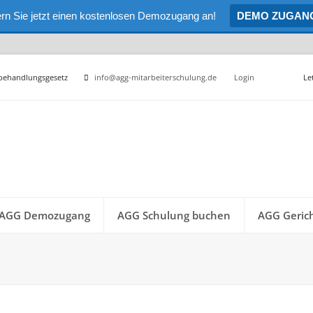
rn Sie jetzt einen kostenlosen Demozugang an!
DEMO ZUGAN
hbehandlungsgesetz
info@agg-mitarbeiterschulung.de
Login
Le
AGG Demozugang
AGG Schulung buchen
AGG Gerich