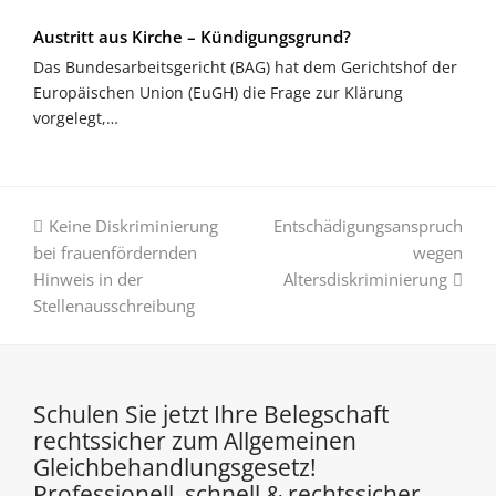
Austritt aus Kirche – Kündigungsgrund?
Das Bundesarbeitsgericht (BAG) hat dem Gerichtshof der
Europäischen Union (EuGH) die Frage zur Klärung
vorgelegt,…
vorheriger
Nächster
Keine Diskriminierung
Entschädigungsanspruch
Beitrag:
Beitrag:
bei frauenfördernden
wegen
Hinweis in der
Altersdiskriminierung
Stellenausschreibung
Schulen Sie jetzt Ihre Belegschaft
rechtssicher zum Allgemeinen
Gleichbehandlungsgesetz!
Professionell, schnell & rechtssicher.