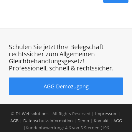
Schulen Sie jetzt Ihre Belegschaft
rechtssicher zum Allgemeinen
Gleichbehandlungsgesetz!
Professionell, schnell & rechtssicher.
AGG Demozugang
©
DL Websolutions
- All Rights Reserved |
Impressum
|
AGB
|
Datenschutz-Information
|
Demo
|
Kontakt
|
AGG
|
Kundenbewertung:
4.6
von
5
Sternen (
196