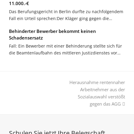
11.000.-€
Das Berufungsgericht in Berlin durfte zu nachfolgendem
Fall ein Urteil sprechen:Der Kläger ging gegen die…
Behinderter Bewerber bekommt keinen
Schadensersatz
Fall: Ein Bewerber mit einer Behinderung stellte sich für
die Beamtenlaufbahn des mittleren Justizdienstes vor…
Nächster
Herausnahme rentennaher
Beitrag:
Arbeitnehmer aus der
Sozialauswahl verstößt
gegen das AGG
Schulen Sie jetzt Ihre Belegschaft