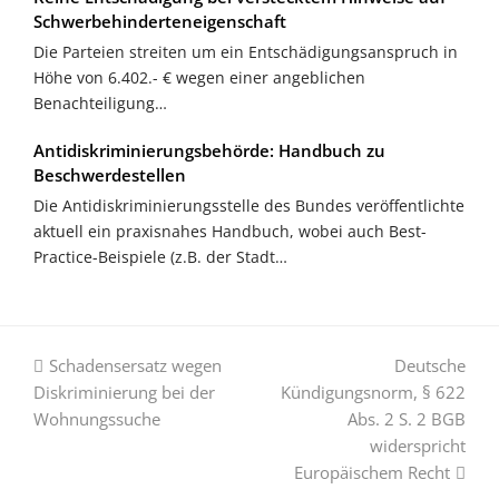
Schwerbehinderteneigenschaft
Die Parteien streiten um ein Entschädigungsanspruch in
Höhe von 6.402.- € wegen einer angeblichen
Benachteiligung…
Antidiskriminierungsbehörde: Handbuch zu
Beschwerdestellen
Die Antidiskriminierungsstelle des Bundes veröffentlichte
aktuell ein praxisnahes Handbuch, wobei auch Best-
Practice-Beispiele (z.B. der Stadt…
vorheriger
Nächster
Schadensersatz wegen
Deutsche
Beitrag:
Beitrag:
Diskriminierung bei der
Kündigungsnorm, § 622
Wohnungssuche
Abs. 2 S. 2 BGB
widerspricht
Europäischem Recht