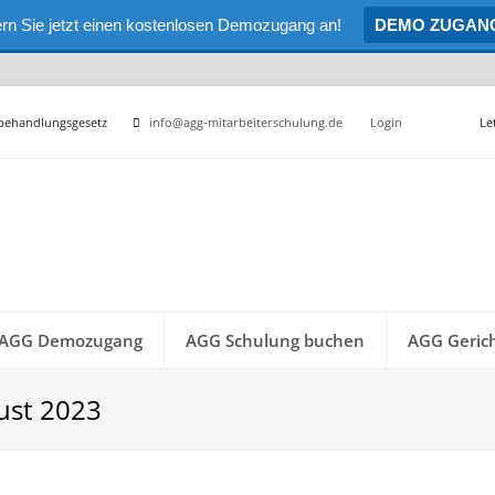
rn Sie jetzt einen kostenlosen Demozugang an!
DEMO ZUGAN
hbehandlungsgesetz
info@agg-mitarbeiterschulung.de
Login
Le
AGG Demozugang
AGG Schulung buchen
AGG Gerich
ust 2023