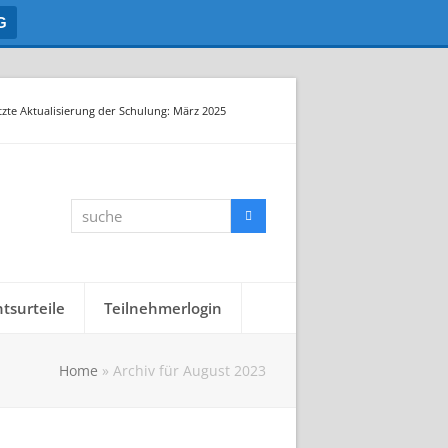
G
tzte Aktualisierung der Schulung: März 2025
suche
Suche
tsurteile
Teilnehmerlogin
Home
»
Archiv für August 2023