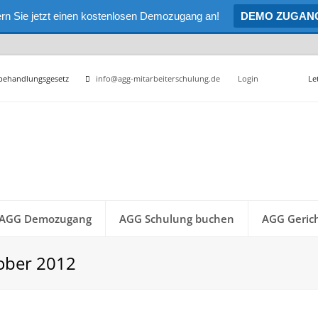
rn Sie jetzt einen kostenlosen Demozugang an!
DEMO ZUGAN
hbehandlungsgesetz
info@agg-mitarbeiterschulung.de
Login
Le
AGG Demozugang
AGG Schulung buchen
AGG Gerich
ober 2012