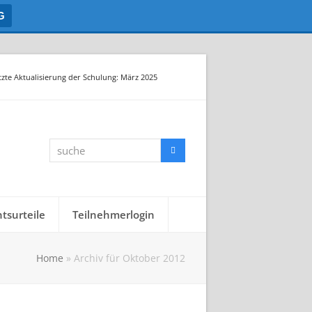
G
tzte Aktualisierung der Schulung: März 2025
suche
Suche
tsurteile
Teilnehmerlogin
Home
»
Archiv für Oktober 2012