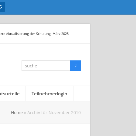
G
tzte Aktualisierung der Schulung: März 2025
suche
Suche
tsurteile
Teilnehmerlogin
Home
»
Archiv für November 2010