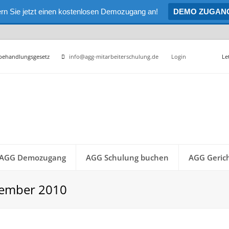
rn Sie jetzt einen kostenlosen Demozugang an!
DEMO ZUGAN
hbehandlungsgesetz
info@agg-mitarbeiterschulung.de
Login
Le
AGG Demozugang
AGG Schulung buchen
AGG Gerich
vember 2010