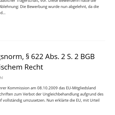
taatlicher Trägerschaft, vor. Diese Bewerberin hatte die
. Ablehnung: Die Bewerbung wurde nun abgelehnt, da die
und…
norm, § 622 Abs. 2 S. 2 BGB
ischem Recht
hl
 ihrer Kommission am 08.10.2009 das EU-Mitgliedsland
schriften zum Verbot der Ungleichbehandlung aufgrund des
 vollständig umzusetzen. Nun erklärte die EU, mit Urteil