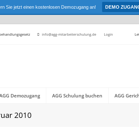
rn Sie jetzt einen kostenlosen Demozugang an!
DEMO ZUGAN
hbehandlungsgesetz
info@agg-mitarbeiterschulung.de
Login
Le
AGG Demozugang
AGG Schulung buchen
AGG Gerich
ruar 2010