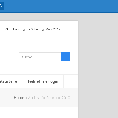
G
tzte Aktualisierung der Schulung: März 2025
suche
Suche
tsurteile
Teilnehmerlogin
Home
»
Archiv für Februar 2010